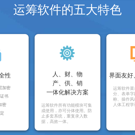
运筹软件的五大特色
人、财、物
全性
界面友好
产、供、销
层加密
运筹软件菜
一体化解决方案
分、表单字
证书
称、操作风
加密
人体工程学
运筹软件所有功能模块可集
成使用，亦可分体使用。防
定
止多套系统，重复录入数
据，高效一体。